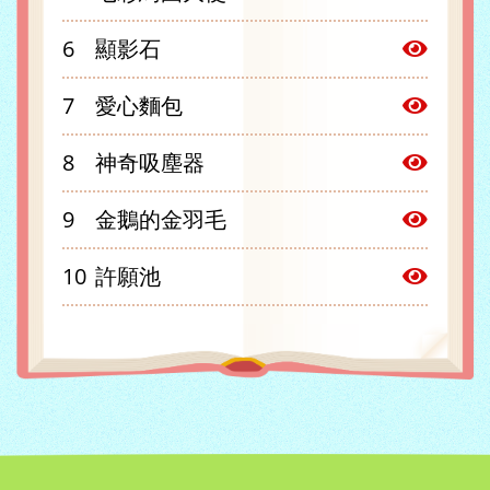
顯影石
愛心麵包
神奇吸塵器
金鵝的金羽毛
許願池